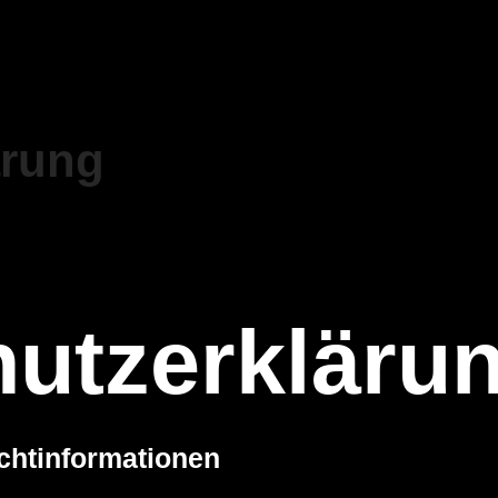
ärung
utzerkläru
ichtinformationen