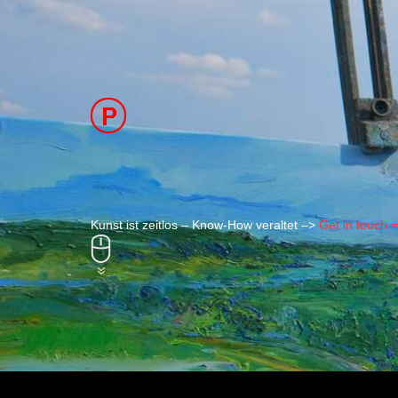
Kunst ist zeitlos – Know-How veraltet –>
Get in touch 