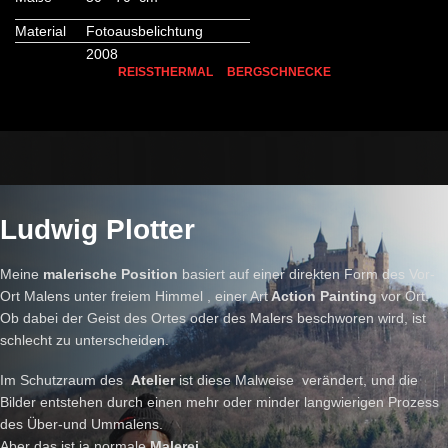
Material
Fotoausbelichtung
2008
REISSTHERMAL
BERGSCHNECKE
Ludwig Plotter
Meine
malerische Position
basiert auf einer direkten Form des Vor-
Ort Malens unter freiem Himmel , einer Art
Action Painting
vor Ort.
Ob dabei der Geist des Ortes oder des Malers beschworen wird, ist
schlecht zu unterscheiden.
Im Schutzraum des
Atelier
ist diese Malweise verändert, und die
Bilder entstehen durch einen mehr oder minder langwierigen Prozess
des Über-und Ummalens.
Aber das ist ja normale
Malerei
.