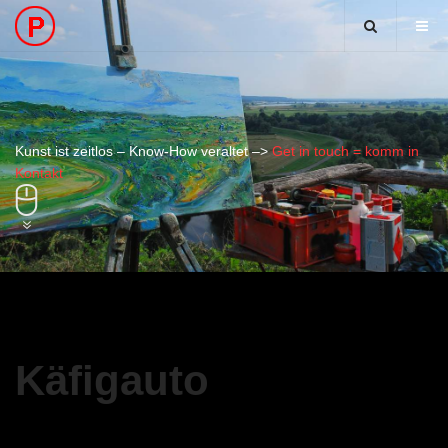
Kunst ist zeitlos – Know-How veraltet –>
Get in touch = komm in
Kontakt
Käfigauto