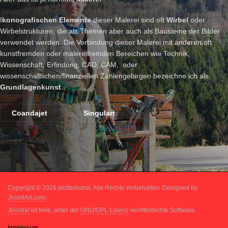
I
konografischen Elemente
dieser Malerei sind oft
Wirbel
oder
Wirbelstrukturen, die als Themen aber auch als Bausteine der Bilder
verwendet werden. Die Verbindung dieser Malerei mit anderen oft
kunstfremden oder malereifremden Bereichen wie Technik,
Wissenschaft, Erfindung, CAD, CAM, oder
wissenschaftlichen/finanziellen Zahlengebirgen bezeichne ich als
Grundlagenkunst
.
Coandajet
Singulart
Copyright © 2026 plotterkunst. Alle Rechte vorbehalten. Designed by
JoomlArt.com
.
Joomla!
ist freie, unter der
GNU/GPL-Lizenz
veröffentlichte Software.
Impressum